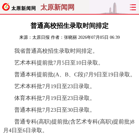
太原新闻网
首页
聚焦
太原
山西
普通高校招生录取时间排定
来源：
太原日报
作者：张晓丽
2026年07月05日 06:39
经济
关注
文明
出行
我省普通高校招生录取时间排定。
纵横
曝光
综合
专题
艺术本科提前批7月5日至10日录取。
旅游
理财
政务
教育
普通本科提前批(A、B、C段)7月9日至19日录取。
艺术本科批7月19日至23日录取。
看天下
晋月读
最太原
网罗民生
体育本科批7月19日至23日录取。
太原日报
太原晚报
热评
社区
普通本科批7月23日至30日录取。
普通专科(高职)提前批(含艺术专科(高职)提前批)8
月4日至6日录取。