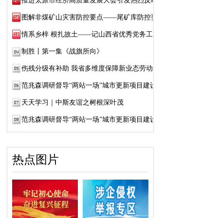
推进太原市经济高质量发展大会引发热烈反响
图解非煤矿山灾害防控要点——尾矿库防控要点
情系乡梓 根扎故土——记山西省优秀党务工作...
制胜丨第一集《战旗所向》
伤残分级有补助 我省多维度保障新业态劳动者...
范兆森调研督导“两站一场”城市更新项目建设
天天学习｜中斯友谊之树根深叶茂
范兆森调研督导“两站一场”城市更新项目建设
热点图片