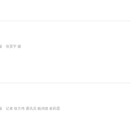
报 张昊宇 摄
 记者 徐方伟 通讯员 杨润德 崔莉霞