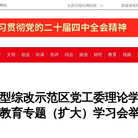
网站
太原日报社网站群
新媒体矩
督
文明
创业
街谈
热评
综合
旅游
财经
教育
视频
型综改示范区党工委理论
教育专题（扩大）学习会