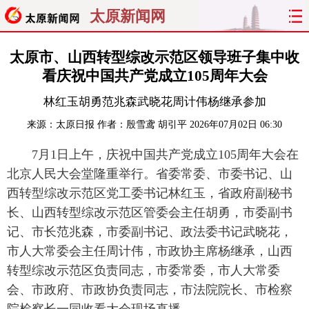
太原新闻网
首页
聚焦
太原
山西
太原市、山西转型综改示范区领导班子集中收
看庆祝中国共产党成立105周年大会
经济
关注
文明
出行
林红玉胡勇范兆森武晓花周计伟杨继承参加
纵横
曝光
综合
专题
来源：
太原日报
作者：殷雪鸢 胡引平
2026年07月02日 06:30
7月1日上午，庆祝中国共产党成立105周年大会在
旅游
理财
政务
教育
北京人民大会堂隆重举行。省委常委、市委书记、山
看天下
晋月读
最太原
网罗民生
西转型综改示范区党工委书记林红玉，省政府副秘书
长、山西转型综改示范区管委会主任胡勇，市委副书
太原日报
太原晚报
热评
社区
记、市长范兆森，市委副书记、政法委书记武晓花，
市人大常委会主任周计伟，市政协主席杨继承，山西
转型综改示范区负责同志，市委常委，市人大常委
会、市政府、市政协负责同志，市法院院长、市检察