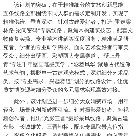
该计划的突破，在于精准细分的文旅创新思维。
五条线路全部围绕不同人群的需求定制开发，实现了
精准供给、垂直深耕。针对古建爱好者，打造“重走梁
林路·梁间密码”专属线路，聚焦木构建筑技艺，配套文
物修复实操、专业学术讲解等深度服务，精准满足研
究者、学者的专业研学需求。面向艺术爱好者与审美
受众，细分出壁画、彩塑两大专属赛道，“壁上丹
青”专注千年壁画笔墨美学，“彩塑风华”聚焦古代造像
艺术气韵，摆脱单一古建观光模式，深耕细分艺术品
类。按“专业需求、兴趣赛道”划分的线路设计，让优
质文博资源与细分受众的多元需求实现高效对接。
此外，该计划还进一步细分大众消费市场，用年
轻化、场景化创新破圈引流。针对摄影爱好者、短视
频创作者，推出“光影三晋”摄影采风线路，聚焦古建
光影、长城雄关、三晋地标，配套专属取景点位指
导、影像文化解读，适配新媒体传播需求。面向青年