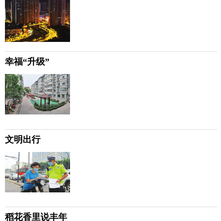
幸福“升级”
文明出行
稻花香里说丰年