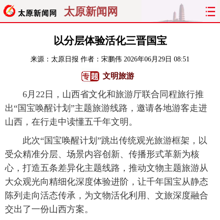
太原新闻网
首页
聚焦
太原
山西
以分层体验活化三晋国宝
来源：
太原日报
作者：宋鹏伟
2026年06月29日 08:51
经济
关注
文明
出行
文明旅游
纵横
曝光
综合
专题
6月22日，山西省文化和旅游厅联合同程旅行推
出“国宝唤醒计划”主题旅游线路，邀请各地游客走进
旅游
理财
政务
教育
山西，在行走中读懂五千年文明。
看天下
晋月读
最太原
网罗民生
此次“国宝唤醒计划”跳出传统观光旅游框架，以
受众精准分层、场景内容创新、传播形式革新为核
太原日报
太原晚报
热评
社区
心，打造五条差异化主题线路，推动文物主题旅游从
大众观光向精细化深度体验进阶，让千年国宝从静态
陈列走向活态传承，为文物活化利用、文旅深度融合
交出了一份山西方案。