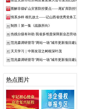
推进太原市经济高质量发展大会引发热烈反响
图解非煤矿山灾害防控要点——尾矿库防控要点
情系乡梓 根扎故土——记山西省优秀党务工作...
制胜丨第一集《战旗所向》
伤残分级有补助 我省多维度保障新业态劳动者...
范兆森调研督导“两站一场”城市更新项目建设
天天学习｜中斯友谊之树根深叶茂
范兆森调研督导“两站一场”城市更新项目建设
热点图片