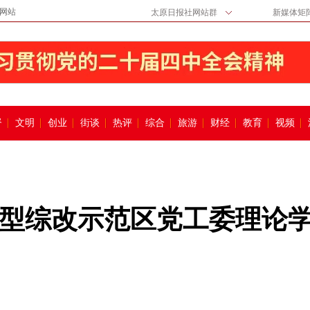
网站
太原日报社网站群
新媒体矩
督
文明
创业
街谈
热评
综合
旅游
财经
教育
视频
型综改示范区党工委理论