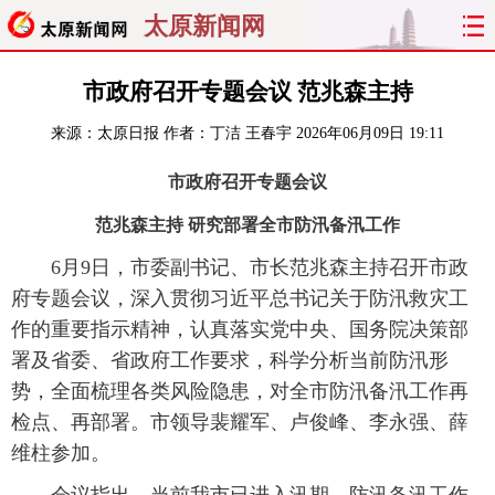
太原新闻网
首页
聚焦
太原
山西
市政府召开专题会议 范兆森主持
来源：
太原日报
作者：丁洁 王春宇
2026年06月09日 19:11
经济
关注
文明
出行
市政府召开专题会议
纵横
曝光
综合
专题
范兆森主持 研究部署全市防汛备汛工作
旅游
理财
政务
教育
6月9日，市委副书记、市长范兆森主持召开市政
府专题会议，深入贯彻习近平总书记关于防汛救灾工
看天下
晋月读
最太原
网罗民生
作的重要指示精神，认真落实党中央、国务院决策部
署及省委、省政府工作要求，科学分析当前防汛形
太原日报
太原晚报
热评
社区
势，全面梳理各类风险隐患，对全市防汛备汛工作再
检点、再部署。市领导裴耀军、卢俊峰、李永强、薛
维柱参加。