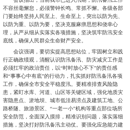
会议指出，当前我市已进入汛期，防汛备汛工作
不容丝毫懈怠，必须警钟长鸣、常抓不懈。各级各部
门要始终坚持人民至上、生命至上，突出以防为先、
以防为重、以防为要，坚决克服麻痹思想和侥幸心
理，从严从细从实落实各项措施，坚决筑牢防汛安全
底线，确保人民群众生命财产安全。
会议强调，要切实提高思想站位，牢固树立和践
行正确政绩观，清醒认识防汛备汛、防灾减灾工作是
必须扛牢的政治责任，以“时时放心不下”的责任感
和“事事心中有底”的行动力，扎实抓好防汛备汛各项
工作，确保全市安全平稳度汛。要精准排查风险隐
患，紧盯水库、河道、山区等关键区域，强化地质灾
害隐患点、淤地坝、城市低洼易涝点及建筑工地、公
路桥隧、旅游景区、“一老一小”机构等重点部位场所
安全防范，全面深入摸排，精准识别问题，落实落细
措施，坚决打好防汛备汛主动仗。要强化应急能力建