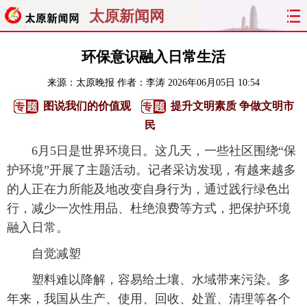
太原新闻网
首页
聚焦
太原
山西
环保意识融入日常生活
来源：
太原晚报
作者：李涛
2026年06月05日 10:54
经济
关注
文明
出行
图说我们的价值观
提升文明素质 争做文明市
纵横
曝光
综合
专题
民
6月5日是世界环境日。这几天，一些社区围绕“保
旅游
理财
政务
教育
护环境”开展了主题活动。记者采访发现，有越来越多
的人正在力所能及地改变自身行为，通过践行绿色出
看天下
晋月读
最太原
网罗民生
行，减少一次性用品、杜绝浪费等方式，把保护环境
太原日报
太原晚报
热评
社区
融入日常。
自觉减塑
塑料难以降解，容易给土壤、水域带来污染。多
年来，我国从生产、使用、回收、处置、清理等各个