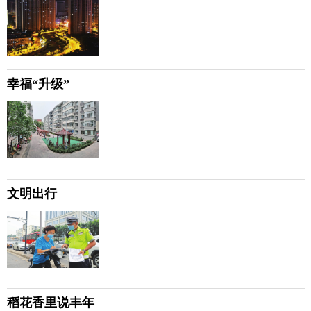
幸福“升级”
文明出行
稻花香里说丰年