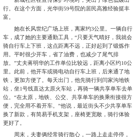
新城社区在宣传保护环境时，突出了绿色低碳出
行。在这个方面，光华街59号院的居民高雅经验挺丰
富。
她在长风世纪广场上班，离家约3公里。一辆自行
车，成了她的主要通勤工具，“只要天气晴好，我就会
骑自行车上下班，这点距离不远，正好起到了锻炼作
用。平时很少开车，省了油费，也减少了尾气排
放。”丈夫蒋明华的工作单位比较远，距离小区约10公
里。此前，他开车或骑电动自行车上班，后来通了地
铁，更加方便了。每天出门，他先骑行到闫家沟地铁
站，坐1号线直达太原火车站，再骑一辆共享单车去单
位。“在太原，地铁、公交、共享单车的换乘衔接很方
便，完全用不着开车。”他说，最近街头不少共享单车
换了新款，有简易手机支架，座椅更宽敞，骑行体验
更好了。
周末，夫妻俩经常骑行散心，一路上走走停停，