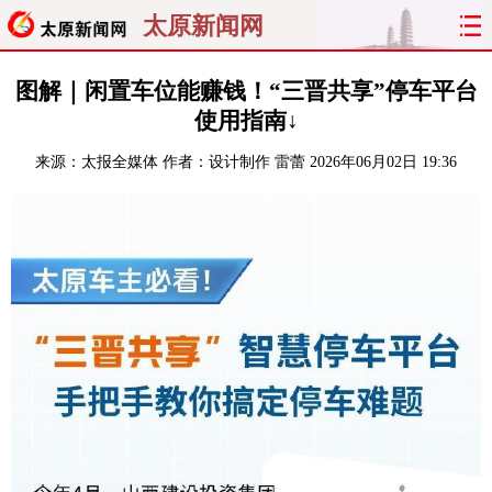
太原新闻网
首页
聚焦
太原
山西
图解｜闲置车位能赚钱！“三晋共享”停车平台
使用指南↓
经济
关注
文明
出行
来源：
太报全媒体
作者：设计制作 雷蕾
2026年06月02日 19:36
纵横
曝光
综合
专题
旅游
理财
政务
教育
看天下
晋月读
最太原
网罗民生
太原日报
太原晚报
热评
社区