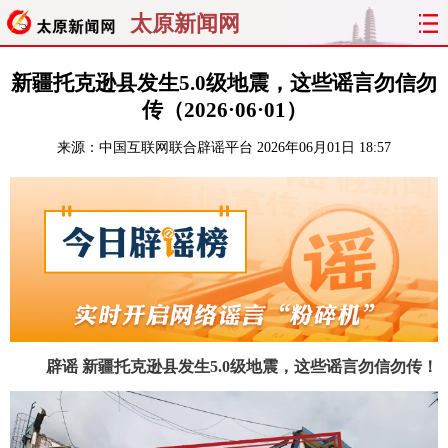
太原新闻网
首页
聚焦
太原
山西
新疆托克逊县发生5.0级地震，这些谣言勿信勿
传（2026·06·01）
经济
关注
文明
出行
来源：
中国互联网联合辟谣平台
2026年06月01日 18:57
纵横
曝光
综合
专题
旅游
理财
政务
教育
看天下
晋月读
最太原
网罗民生
太原日报
太原晚报
热评
社区
辟谣 新疆托克逊县发生5.0级地震，这些谣言勿信勿传！