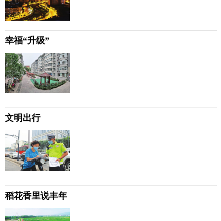
幸福“升级”
文明出行
稻花香里说丰年