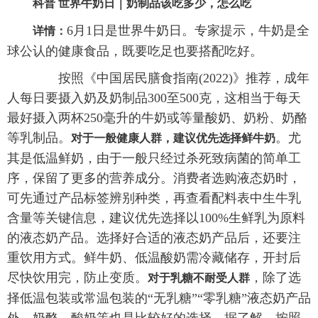
科普
世界牛奶日｜奶制品该吃多少，怎么吃
6月1日是世界牛奶日。专家提示，牛奶是全
详情：
球公认的健康食品，既要吃足也要搭配吃好。
按照《中国居民膳食指南(2022)》推荐，成年
人每日要摄入奶及奶制品300至500克，这相当于每天
最好摄入两杯250毫升的牛奶或等量酸奶、奶粉、奶酪
等乳制品。
。尤
对于一般健康人群，建议优先选择鲜牛奶
其是低温鲜奶，由于一般只经过杀死致病菌的简单工
序，保留了更多的营养成分。消费者选购液态奶时，
可先通过产品标签辨别种类，再查看配料表中生牛乳
含量等关键信息，建议优先选择以100%生鲜乳为原料
的液态奶产品。选择好合适的液态奶产品后，还要注
重饮用方式。鲜牛奶、低温酸奶需冷藏储存，开封后
尽快饮用完，防止变质。
，除了选
对于乳糖不耐受人群
择低温包装或常温包装的“无乳糖”“零乳糖”液态奶产品
外，奶酪、酸奶等也是比较好的选择。据了解，按照