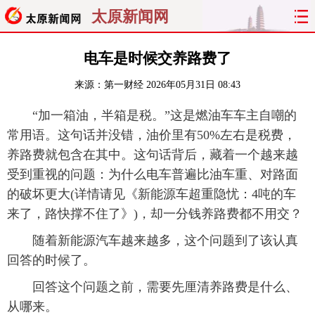
太原新闻网
首页
聚焦
太原
山西
电车是时候交养路费了
来源：
第一财经
2026年05月31日 08:43
经济
关注
文明
出行
“加一箱油，半箱是税。”这是燃油车车主自嘲的
纵横
曝光
综合
专题
常用语。这句话并没错，油价里有50%左右是税费，
养路费就包含在其中。这句话背后，藏着一个越来越
旅游
理财
政务
教育
受到重视的问题：为什么电车普遍比油车重、对路面
的破坏更大(详情请见《新能源车超重隐忧：4吨的车
看天下
晋月读
最太原
网罗民生
来了，路快撑不住了》)，却一分钱养路费都不用交？
太原日报
太原晚报
热评
社区
随着新能源汽车越来越多，这个问题到了该认真
回答的时候了。
回答这个问题之前，需要先厘清养路费是什么、
从哪来。