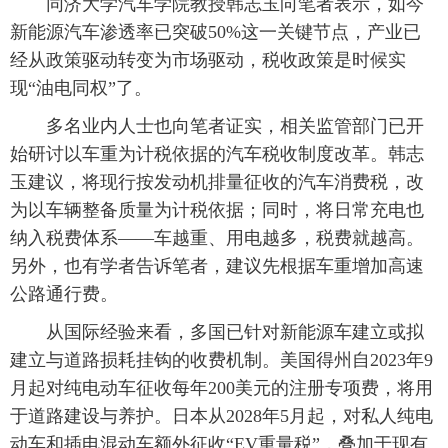
同济大学汽车学院教授韩志玉向笔者表示，如今
新能源汽车渗透率已突破50%这一关键节点，产业已
经从政策驱动转变为市场驱动，税收政策是时候实
现“油电同权”了。
多名业内人士也向笔者证实，相关监管部门已开
始研讨以车重为计税依据的汽车税收制度改革。韩志
玉建议，将现行按发动机排量征收的汽车消费税，改
为以车辆整备质量为计税依据；同时，将日常充电也
纳入税费体系——车越重、用电越多，税费就越高。
另外，也有学者告诉笔者，建议先根据车重增加高速
公路通行费。
从国际经验来看，多国已针对新能源车建立或拟
建立与道路损耗挂钩的收费机制。美国得州自2023年9
月起对纯电动车征收每年200美元的注册专项费，将用
于道路建设与养护。日本从2028年5月起，对私人纯电
动车和插电混动车额外征收“EV重量税”，叠加于现有