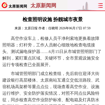
太原新闻网
首页
聚焦
太原
山西
检查照明设施 扮靓城市夜景
来源：
太原日报
作者：任晓明
2026年06月17日 07:59
经济
关注
文明
出行
高空作业车上，检修人员干净利索地更换着故障
纵横
曝光
综合
专题
照明器；灯杆旁，工作人员耐心细致地检查电缆接
头、测试漏电保护器……6月15日从市城管照明部门了
旅游
理财
政务
教育
解到，紧盯重点区域、关键环节，全市景观设施安全
运行专项检查已全面展开。
看天下
晋月读
最太原
网罗民生
市城管照明部门成立检查组，先后前往迎泽大街
太原日报
太原晚报
热评
社区
建设银行高层楼体、太原南站互通立交低洼路段、武
宿机场高架桥等重点点位，现场查看高空作业、设施
运行维护、安全防护落实情况，对照不同点位风险特
征，同步核查高空作业防护标准、配电箱及灯具防水