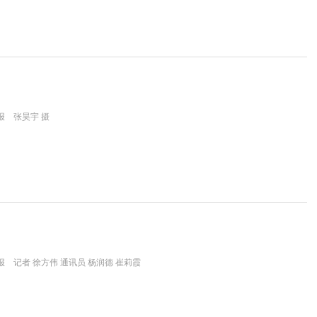
报 张昊宇 摄
 记者 徐方伟 通讯员 杨润德 崔莉霞