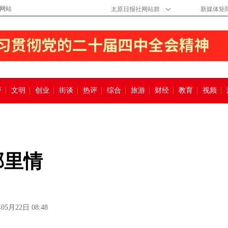
网站
太原日报社网站群
新媒体矩
督
文明
创业
街谈
热评
综合
旅游
财经
教育
视频
邻里情
05月22日 08:48