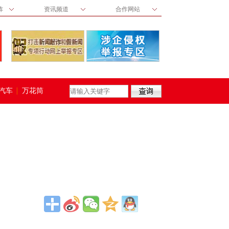
阵
资讯频道
合作网站
汽车
万花筒