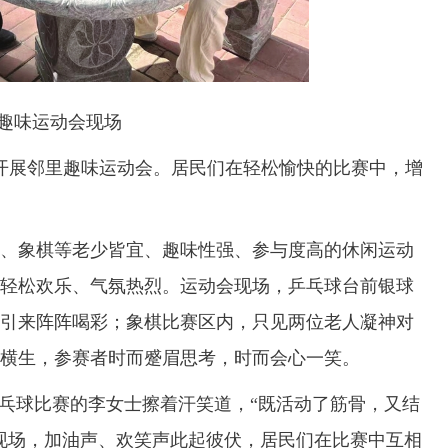
趣味运动会现场
开展邻里趣味运动会。居民们在轻松愉快的比赛中，增
象棋等老少皆宜、趣味性强、参与度高的休闲运动
轻松欢乐、气氛热烈。运动会现场，乒乓球台前银球
杀引来阵阵喝彩；象棋比赛区内，只见两位老人凝神对
横生，参赛者时而蹙眉思考，时而会心一笑。
乓球比赛的李女士擦着汗笑道，“既活动了筋骨，又结
现场，加油声、欢笑声此起彼伏，居民们在比赛中互相