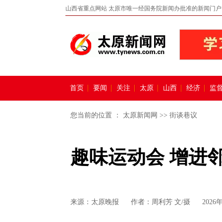
山西省重点网站 太原市唯一经国务院新闻办批准的新闻门户
首页
要闻
关注
太原
山西
经济
监
您当前的位置 ：
太原新闻网
>>
街谈巷议
趣味运动会 增进
来源：
太原晚报
作者：周利芳 文/摄
2026年