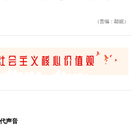
（责编：鄢妮）
时代声音