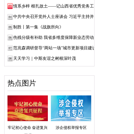
情系乡梓 根扎故土——记山西省优秀党务工作...
中共中央召开党外人士座谈会 习近平主持并发...
制胜丨第一集《战旗所向》
伤残分级有补助 我省多维度保障新业态劳动者...
范兆森调研督导“两站一场”城市更新项目建设
天天学习｜中斯友谊之树根深叶茂
热点图片
牢记初心使命 奋进复兴
涉企侵权举报专区