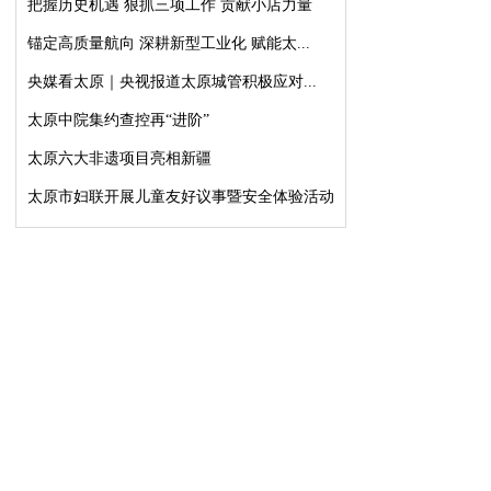
把握历史机遇 狠抓三项工作 贡献小店力量
锚定高质量航向 深耕新型工业化 赋能太...
央媒看太原｜央视报道太原城管积极应对...
太原中院集约查控再“进阶”
太原六大非遗项目亮相新疆
太原市妇联开展儿童友好议事暨安全体验活动