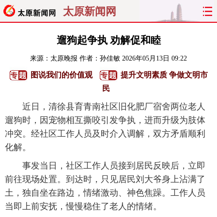
太原新闻网
首页
聚焦
太原
山西
遛狗起争执 劝解促和睦
来源：
太原晚报
作者：孙佳敏
2026年05月13日 09:22
经济
关注
文明
出行
图说我们的价值观
提升文明素质 争做文明市
纵横
曝光
综合
专题
民
近日，清徐县育青南社区旧化肥厂宿舍两位老人
旅游
理财
政务
教育
遛狗时，因宠物相互撕咬引发争执，进而升级为肢体
冲突。经社区工作人员及时介入调解，双方矛盾顺利
看天下
晋月读
最太原
网罗民生
化解。
太原日报
太原晚报
热评
社区
事发当日，社区工作人员接到居民反映后，立即
前往现场处置。到达时，只见居民刘大爷身上沾满了
土，独自坐在路边，情绪激动、神色焦躁。工作人员
当即上前安抚，慢慢稳住了老人的情绪。