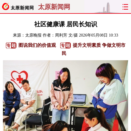
太原新闻网
首页
聚焦
太原
山西
社区健康课 居民长知识
来源：
太原晚报
作者：周利芳 文/摄
2026年05月08日 10:33
经济
关注
文明
出行
图说我们的价值观
提升文明素质 争做文明市
纵横
曝光
综合
专题
民
旅游
理财
政务
教育
看天下
晋月读
最太原
网罗民生
太原日报
太原晚报
热评
社区