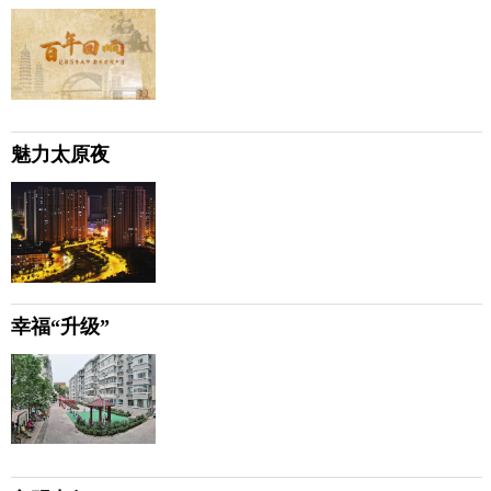
魅力太原夜
幸福“升级”