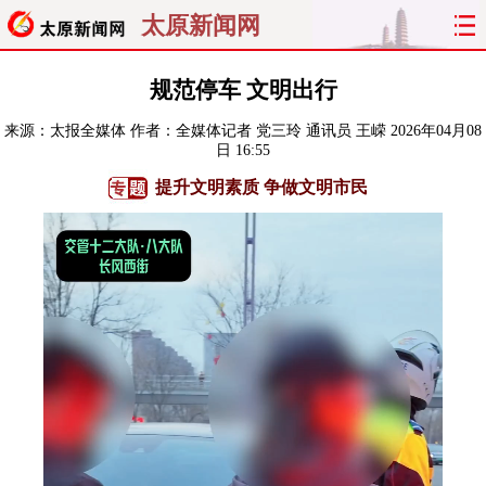
太原新闻网
首页
聚焦
太原
山西
规范停车 文明出行
来源：
太报全媒体
作者：全媒体记者 党三玲 通讯员 王嵘
2026年04月08
经济
关注
文明
出行
日 16:55
提升文明素质 争做文明市民
纵横
曝光
综合
专题
旅游
理财
政务
教育
看天下
晋月读
最太原
网罗民生
太原日报
太原晚报
热评
社区