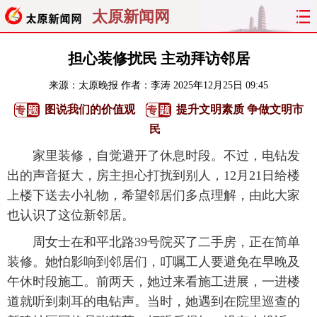
太原新闻网
首页
聚焦
太原
山西
担心装修扰民 主动拜访邻居
来源：
太原晚报
作者：李涛
2025年12月25日 09:45
经济
关注
文明
出行
图说我们的价值观
提升文明素质 争做文明市
纵横
曝光
综合
专题
民
家里装修，自觉避开了休息时段。不过，电钻发
旅游
理财
政务
教育
出的声音挺大，房主担心打扰到别人，12月21日给楼
上楼下送去小礼物，希望邻居们多点理解，由此大家
看天下
晋月读
最太原
网罗民生
也认识了这位新邻居。
太原日报
太原晚报
热评
社区
周女士在和平北路39号院买了二手房，正在简单
装修。她怕影响到邻居们，叮嘱工人要避免在早晚及
午休时段施工。前两天，她过来看施工进展，一进楼
道就听到刺耳的电钻声。当时，她遇到在院里巡查的