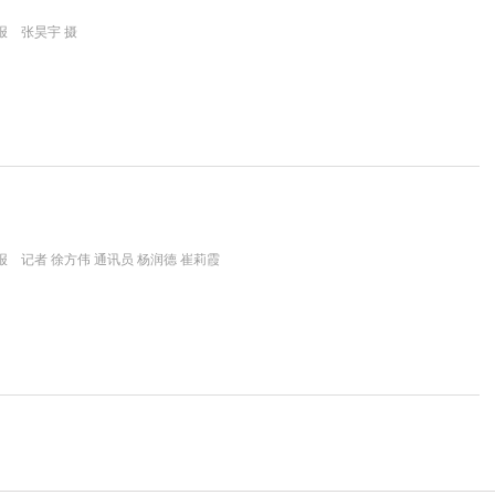
报 张昊宇 摄
 记者 徐方伟 通讯员 杨润德 崔莉霞