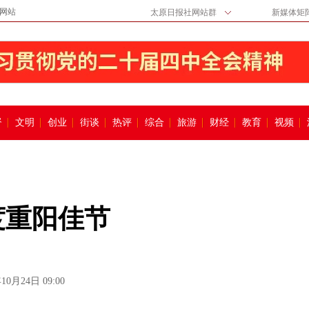
网站
太原日报社网站群
新媒体矩
督
文明
创业
街谈
热评
综合
旅游
财经
教育
视频
度重阳佳节
10月24日 09:00