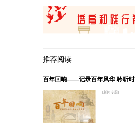
推荐阅读
百年回响——记录百年风华 聆听
[新闻专题]