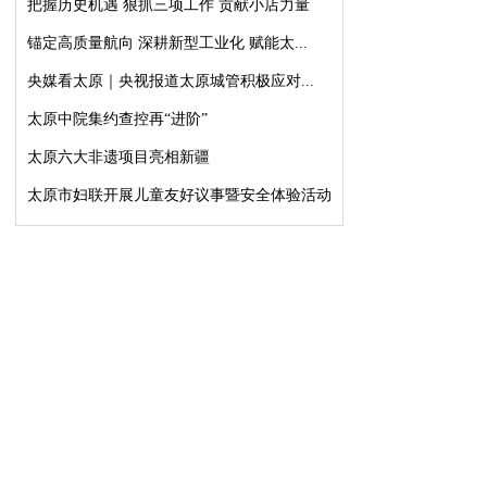
把握历史机遇 狠抓三项工作 贡献小店力量
锚定高质量航向 深耕新型工业化 赋能太...
央媒看太原｜央视报道太原城管积极应对...
太原中院集约查控再“进阶”
太原六大非遗项目亮相新疆
太原市妇联开展儿童友好议事暨安全体验活动