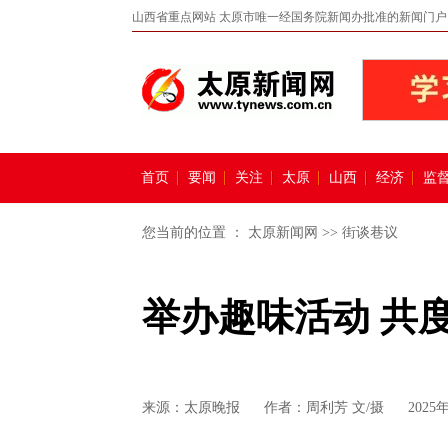
山西省重点网站 太原市唯一经国务院新闻办批准的新闻门户
首页
要闻
关注
太原
山西
经济
监
您当前的位置 ：
太原新闻网
>>
街谈巷议
举办趣味活动 共
来源：
太原晚报
作者：周利芳 文/摄
2025年