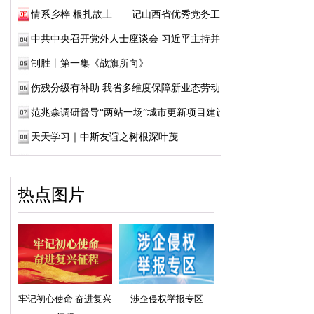
情系乡梓 根扎故土——记山西省优秀党务工作...
中共中央召开党外人士座谈会 习近平主持并发...
制胜丨第一集《战旗所向》
伤残分级有补助 我省多维度保障新业态劳动者...
范兆森调研督导“两站一场”城市更新项目建设
天天学习｜中斯友谊之树根深叶茂
热点图片
牢记初心使命 奋进复兴
涉企侵权举报专区