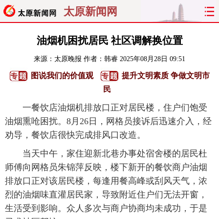
太原新闻网
首页
聚焦
太原
山西
油烟机困扰居民 社区调解换位置
来源：
太原晚报
作者：韩睿
2025年08月28日 09:51
经济
关注
文明
出行
图说我们的价值观
提升文明素质 争做文明市
纵横
曝光
综合
专题
民
一餐饮店油烟机排放口正对居民楼，住户们饱受
旅游
理财
政务
教育
油烟熏呛困扰。8月26日，网格员接诉后迅速介入，经
劝导，餐饮店很快完成排风口改造。
看天下
晋月读
最太原
网罗民生
当天中午，家住迎新北巷办事处宿舍楼的居民杜
太原日报
太原晚报
热评
社区
师傅向网格员朱锦萍反映，楼下新开的餐饮商户油烟
排放口正对该居民楼，每逢用餐高峰或刮风天气，浓
烈的油烟味直灌居民家，导致附近住户们无法开窗，
生活受到影响。众人多次与商户协商均未成功，于是