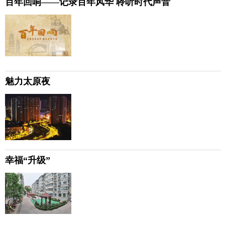
百年回响——记录百年风华 聆听时代声音
魅力太原夜
幸福“升级”