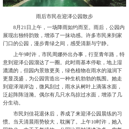
雨后市民在迎泽公园散步
8月21日上午，一场降雨如约而至。雨后，公园内
展现出独特韵致，增添了一抹动感。许多市民来到家
门口的公园，漫步青绿之间，感受清新与宁静。
上午9时许，市民周娜外出办事，行至青年路，特
意到迎泽公园溜达了一圈。此时雨基本停歇，地上湿
漉漉的，但园内景致更美，绿色植物在雨水的滋润下
更显茂盛，为公园营造出一种生机勃勃的氛围。她走
到迎泽湖岸边，微风刮过，雨水从树叶上滴落水面，
泛起阵阵涟漪。偶尔有几只水鸟掠过水面，增添了几
分生动。
市民刘佳花退休后，养成了来迎泽公园晨练的习
惯。当天清晨雨势较大，耽搁了。上午10时许，她入