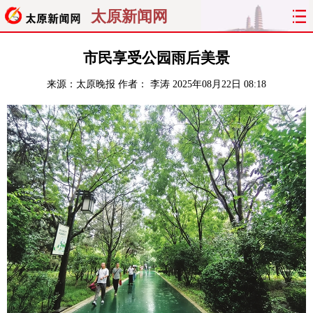
太原新闻网
首页
聚焦
太原
山西
市民享受公园雨后美景
来源：
太原晚报
作者： 李涛
2025年08月22日 08:18
经济
关注
文明
出行
纵横
曝光
综合
专题
旅游
理财
政务
教育
看天下
晋月读
最太原
网罗民生
太原日报
太原晚报
热评
社区