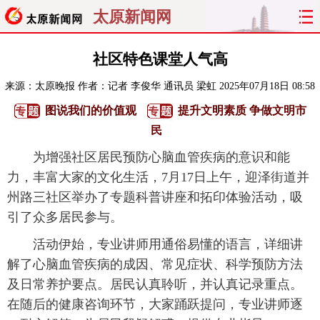
太原新闻网
首页
聚焦
太原
山西
社区特色课堂人气高
来源：
太原晚报
作者：记者 李俊华 通讯员 梁虹
2025年07月18日 08:58
经济
关注
文明
出行
图说我们的价值观
提升文明素质 争做文明市
纵横
曝光
综合
专题
民
为增强社区居民预防心脑血管疾病的意识和能
旅游
理财
政务
教育
力，丰富大家的文化生活，7月17日上午，迎泽街道并
州路三社区举办了专题科普讲座和拓印体验活动，吸
看天下
晋月读
最太原
网罗民生
引了众多居民参与。
太原日报
太原晚报
热评
社区
活动伊始，专业讲师用通俗易懂的语言，详细讲
解了心脑血管疾病的成因、常见症状、科学预防方法
及日常养护要点。居民认真聆听，并认真记录重点。
在随后的健康咨询环节，大家踊跃提问，专业讲师逐