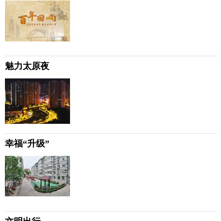
魅力太原夜
幸福“升级”