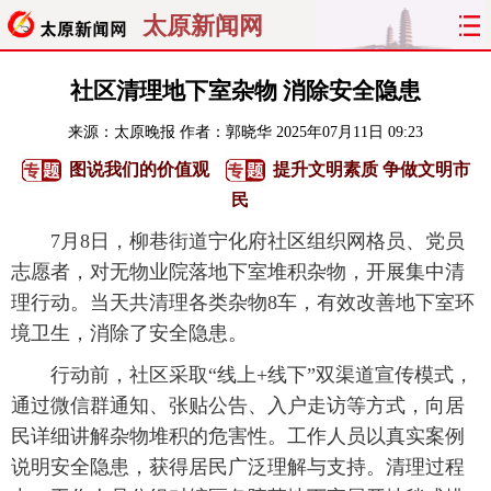
太原新闻网
首页
聚焦
太原
山西
社区清理地下室杂物 消除安全隐患
来源：
太原晚报
作者：郭晓华
2025年07月11日 09:23
经济
关注
文明
出行
图说我们的价值观
提升文明素质 争做文明市
纵横
曝光
综合
专题
民
7月8日，柳巷街道宁化府社区组织网格员、党员
旅游
理财
政务
教育
志愿者，对无物业院落地下室堆积杂物，开展集中清
理行动。当天共清理各类杂物8车，有效改善地下室环
看天下
晋月读
最太原
网罗民生
境卫生，消除了安全隐患。
太原日报
太原晚报
热评
社区
行动前，社区采取“线上+线下”双渠道宣传模式，
通过微信群通知、张贴公告、入户走访等方式，向居
民详细讲解杂物堆积的危害性。工作人员以真实案例
说明安全隐患，获得居民广泛理解与支持。清理过程