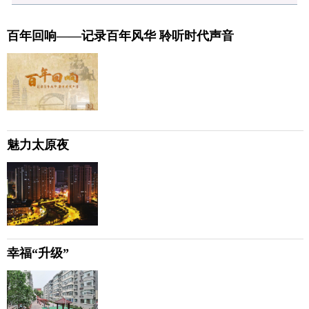
百年回响——记录百年风华 聆听时代声音
魅力太原夜
幸福“升级”