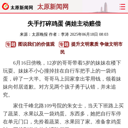
太原新闻网
首页
聚焦
太原
山西
失手打碎鸡蛋 俩娃主动赔偿
来源：
太原晚报
作者：李涛
2025年06月18日 08:03
经济
关注
文明
出行
图说我们的价值观
提升文明素质 争做文明市
纵横
曝光
综合
专题
民
6月16日傍晚，12岁的哥哥带着5岁的妹妹在楼下
旅游
理财
政务
教育
玩耍。妹妹不小心撞掉挂在自行车把手上的一袋鸡
蛋，碎了一大半。哥哥马上回家拿出零用钱，领着妹
看天下
晋月读
最太原
网罗民生
妹向邻居道歉。对方见两个孩子勇于认错，并未追
太原日报
太原晚报
热评
社区
究。
家住千峰北路109号院的朱女士，当天下班路上买
了蔬菜、水果以及一袋鸡蛋。东西多，她把自行车停
在单元门口，先拎着蔬菜、水果回了家。准备拿鸡蛋