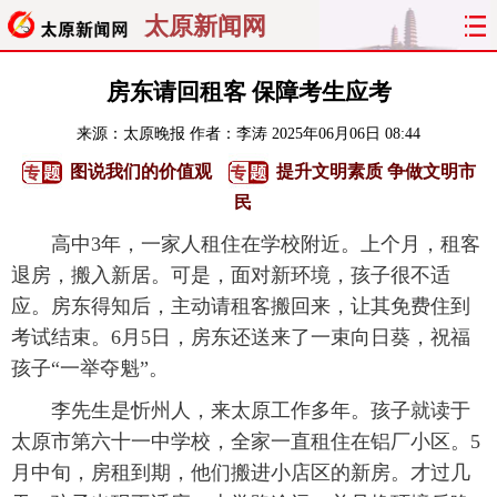
太原新闻网
首页
聚焦
太原
山西
房东请回租客 保障考生应考
来源：
太原晚报
作者：李涛
2025年06月06日 08:44
经济
关注
文明
出行
图说我们的价值观
提升文明素质 争做文明市
纵横
曝光
综合
专题
民
高中3年，一家人租住在学校附近。上个月，租客
旅游
理财
政务
教育
退房，搬入新居。可是，面对新环境，孩子很不适
应。房东得知后，主动请租客搬回来，让其免费住到
看天下
晋月读
最太原
网罗民生
考试结束。6月5日，房东还送来了一束向日葵，祝福
太原日报
太原晚报
热评
社区
孩子“一举夺魁”。
李先生是忻州人，来太原工作多年。孩子就读于
太原市第六十一中学校，全家一直租住在铝厂小区。5
月中旬，房租到期，他们搬进小店区的新房。才过几