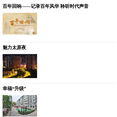
百年回响——记录百年风华 聆听时代声音
魅力太原夜
幸福“升级”