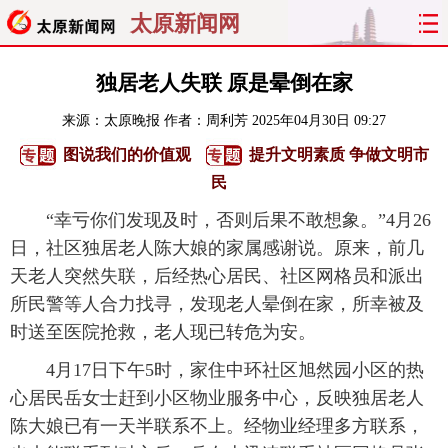
太原新闻网
首页
聚焦
太原
山西
独居老人失联 原是晕倒在家
来源：
太原晚报
作者：周利芳
2025年04月30日 09:27
经济
关注
文明
出行
图说我们的价值观
提升文明素质 争做文明市
纵横
曝光
综合
专题
民
“幸亏你们发现及时，否则后果不敢想象。”4月26
旅游
理财
政务
教育
日，社区独居老人陈大娘的家属感谢说。原来，前几
天老人突然失联，后经热心居民、社区网格员和派出
看天下
晋月读
最太原
网罗民生
所民警等人合力找寻，发现老人晕倒在家，所幸被及
太原日报
太原晚报
热评
社区
时送至医院抢救，老人现已转危为安。
4月17日下午5时，家住中环社区旭然园小区的热
心居民岳女士赶到小区物业服务中心，反映独居老人
陈大娘已有一天半联系不上。经物业经理多方联系，