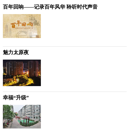
百年回响——记录百年风华 聆听时代声音
魅力太原夜
幸福“升级”