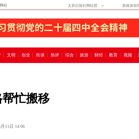
网站
太原日报社网站群
新媒体矩
督
文明
创业
街谈
热评
综合
旅游
财经
教育
视频
格帮忙搬移
4月11日 14:06