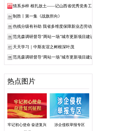
情系乡梓 根扎故土——记山西省优秀党务工作...
制胜丨第一集《战旗所向》
伤残分级有补助 我省多维度保障新业态劳动者...
范兆森调研督导“两站一场”城市更新项目建设
天天学习｜中斯友谊之树根深叶茂
范兆森调研督导“两站一场”城市更新项目建设
热点图片
牢记初心使命 奋进复兴
涉企侵权举报专区