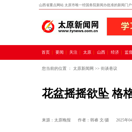
山西省重点网站 太原市唯一经国务院新闻办批准的新闻门户
首页
要闻
关注
太原
山西
经济
监
您当前的位置 ：
太原新闻网
>>
街谈巷议
花盆摇摇欲坠 格
来源：
太原晚报
作者：韩睿 文/摄
2025年0