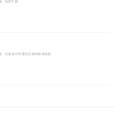
报 张昊宇 摄
 记者 徐方伟 通讯员 杨润德 崔莉霞