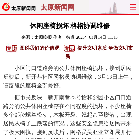
太原新闻网
首页
聚焦
太原
山西
休闲座椅损坏 格格协调维修
来源：
太原晚报
作者：韩睿
2025年03月14日 11:13
经济
关注
文明
出行
图说我们的价值观
提升文明素质 争做文明市
纵横
曝光
综合
专题
民
小区门口道路旁的公共休闲座椅损坏，接到居民
旅游
理财
政务
教育
反映后，新开巷社区网格员协调维修，3月13日上午，
该路段的座椅全部修好。
看天下
晋月读
最太原
网罗民生
据市民反映，新开南巷25号怡和熙园小区门口道
太原日报
太原晚报
热评
社区
路旁的公共休闲座椅存在不同程度的损坏，不少座椅
多个部位螺丝松动，木板开裂、翘起甚至脱落，出现
居民从椅子上跌落的情况，这些安全隐患给居民带来
了极大困扰。接到反映后，网格员吴亚亚立即展开行