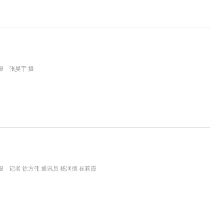
报 张昊宇 摄
 记者 徐方伟 通讯员 杨润德 崔莉霞