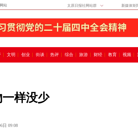
网站
太原日报社网站群
新媒体矩
督
文明
创业
街谈
热评
综合
旅游
财经
教育
视频
物一样没少
6日 09:08