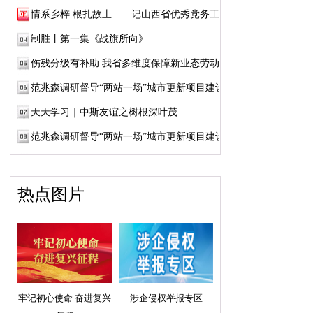
情系乡梓 根扎故土——记山西省优秀党务工作...
制胜丨第一集《战旗所向》
伤残分级有补助 我省多维度保障新业态劳动者...
范兆森调研督导“两站一场”城市更新项目建设
天天学习｜中斯友谊之树根深叶茂
范兆森调研督导“两站一场”城市更新项目建设
热点图片
牢记初心使命 奋进复兴
涉企侵权举报专区