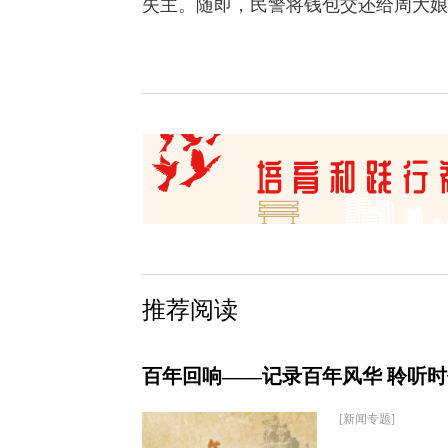
失主。随即，民警将钱包交还给周大娘
推荐阅读
百年回响——记录百年风华 聆听
[新闻专题]