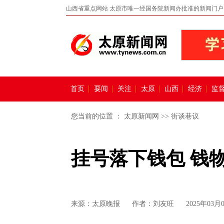
山西省重点网站 太原市唯一经国务院新闻办批准的新闻门户
首页
要闻
关注
太原
山西
经济
监
您当前的位置 ：
太原新闻网
>>
街谈巷议
挂号落下钱包 钱
来源：
太原晚报
作者：刘友旺
2025年03月0