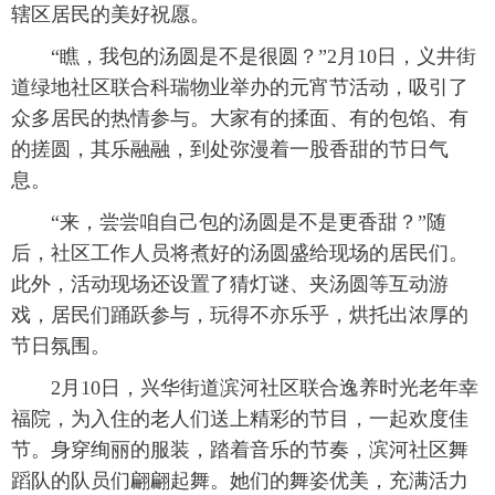
辖区居民的美好祝愿。
“瞧，我包的汤圆是不是很圆？”2月10日，义井街
道绿地社区联合科瑞物业举办的元宵节活动，吸引了
众多居民的热情参与。大家有的揉面、有的包馅、有
的搓圆，其乐融融，到处弥漫着一股香甜的节日气
息。
“来，尝尝咱自己包的汤圆是不是更香甜？”随
后，社区工作人员将煮好的汤圆盛给现场的居民们。
此外，活动现场还设置了猜灯谜、夹汤圆等互动游
戏，居民们踊跃参与，玩得不亦乐乎，烘托出浓厚的
节日氛围。
2月10日，兴华街道滨河社区联合逸养时光老年幸
福院，为入住的老人们送上精彩的节目，一起欢度佳
节。身穿绚丽的服装，踏着音乐的节奏，滨河社区舞
蹈队的队员们翩翩起舞。她们的舞姿优美，充满活力