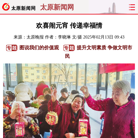
太原新闻网
首页
聚焦
太原
山西
欢喜闹元宵 传递幸福情
来源：
太原晚报
作者：李晓琳 文/摄
2025年02月13日 09:43
经济
关注
文明
出行
图说我们的价值观
提升文明素质 争做文明市
纵横
曝光
综合
专题
民
旅游
理财
政务
教育
看天下
晋月读
最太原
网罗民生
太原日报
太原晚报
热评
社区