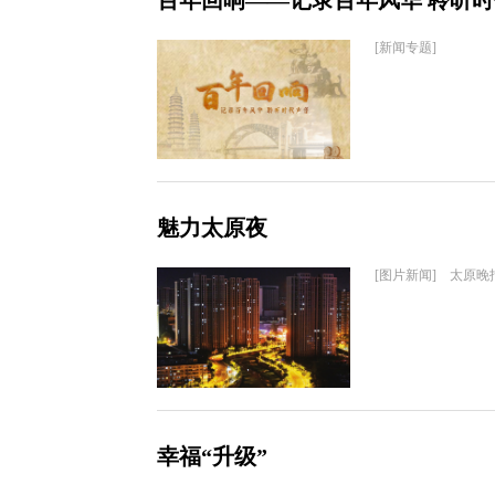
百年回响——记录百年风华 聆听
[新闻专题]
魅力太原夜
[图片新闻] 太原晚
幸福“升级”