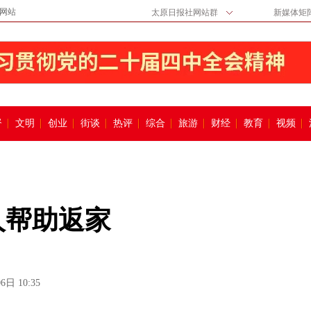
网站
太原日报社网站群
新媒体矩
督
文明
创业
街谈
热评
综合
旅游
财经
教育
视频
人帮助返家
6日 10:35