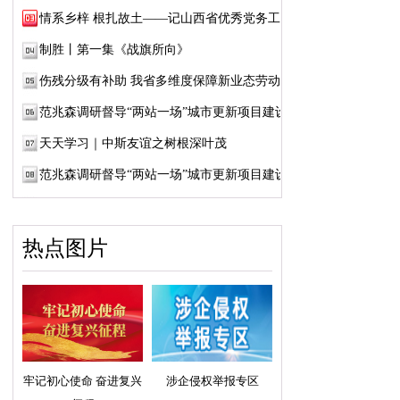
情系乡梓 根扎故土——记山西省优秀党务工作...
制胜丨第一集《战旗所向》
伤残分级有补助 我省多维度保障新业态劳动者...
范兆森调研督导“两站一场”城市更新项目建设
天天学习｜中斯友谊之树根深叶茂
范兆森调研督导“两站一场”城市更新项目建设
热点图片
牢记初心使命 奋进复兴
涉企侵权举报专区