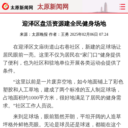
太原新闻网
首页
聚焦
太原
山西
迎泽区盘活资源建全民健身场地
来源：
太原晚报
作者：王勇
2025年02月06日 07:24
经济
关注
文明
出行
在迎泽区文庙街道山右巷社区，新建的足球场让
纵横
曝光
综合
专题
居民眼前一亮。这里不仅为居民在“家门口”健身提供
了便利，也为社区和驻地单位开展各类运动会提供了
旅游
理财
政务
教育
条件。
看天下
晋月读
最太原
网罗民生
“这里以前是一片废弃空地，如今地面铺上了彩色
塑胶和人工草地，建成了两个标准的五人制足球场，
太原日报
太原晚报
热评
社区
占地面积约1000平方米，很好地满足了居民的健身需
求。”社区工作人员说。
来到足球场，眼前豁然开朗，平坦开阔的人造草
坪格外鲜艳亮眼。无论是球员还是球迷，都能在这个