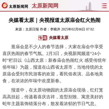
太原新闻网
首页
聚焦
太原
山西
央媒看太原｜央视报道太原庙会红火热闹
来源：
太原日报
作者：李晓并
2025年02月06日 07:02
经济
关注
文明
出行
央媒看太原
纵横
曝光
综合
专题
逛庙会是不少人的春节选择，大家在庙会中享受
喜庆热闹的春节气氛。2月3日，央视新闻频道“24小
旅游
理财
政务
教育
时”栏目以《山西太原：新春庙会热闹红火 感受传统年
俗年味》为题，报道在山西省太原市，当地传统的太
看天下
晋月读
最太原
网罗民生
原庙会受到市民游客的欢迎，看民俗表演、品各地美
太原日报
太原晚报
热评
社区
食，在浓浓的年味中欢度新春。
报道中，在太原动物园的太原庙会现场，红灯笼
高高挂起，传递着喜庆吉祥，造型别致、寓意美好的
蛇年主题装饰错落分布，散发着浓郁的节日气息。