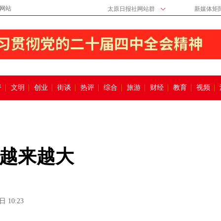
网站
太原日报社网站群
新媒体矩
督
文明
创业
街谈
热评
综合
旅游
财经
教育
视频
越来越大
日 10:23