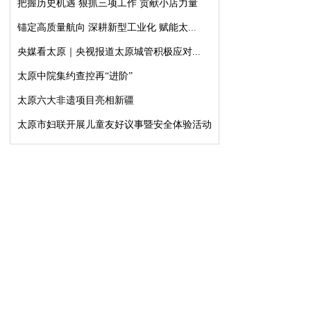
把握历史机遇 狠抓三项工作 贡献小店力量
锚定高质量航向 深耕新型工业化 赋能太...
央媒看太原｜央视报道太原城管积极应对...
太原中院集约查控再“进阶”
太原六大非遗项目亮相新疆
太原市妇联开展儿童友好议事暨安全体验活动