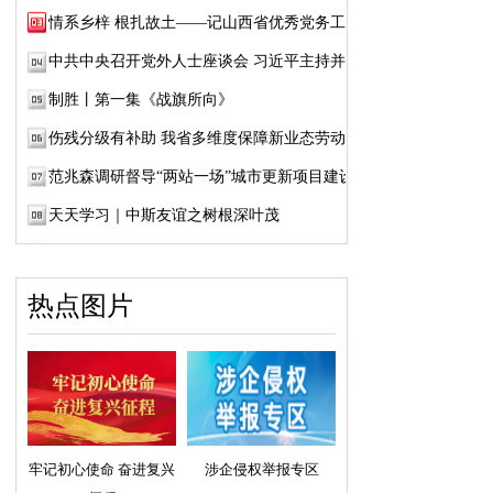
情系乡梓 根扎故土——记山西省优秀党务工作...
中共中央召开党外人士座谈会 习近平主持并发...
制胜丨第一集《战旗所向》
伤残分级有补助 我省多维度保障新业态劳动者...
范兆森调研督导“两站一场”城市更新项目建设
天天学习｜中斯友谊之树根深叶茂
热点图片
牢记初心使命 奋进复兴
涉企侵权举报专区