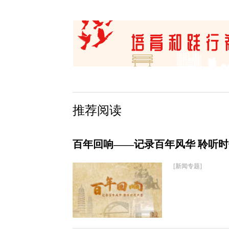
推荐阅读
百年回响——记录百年风华 聆听
[新闻专题]