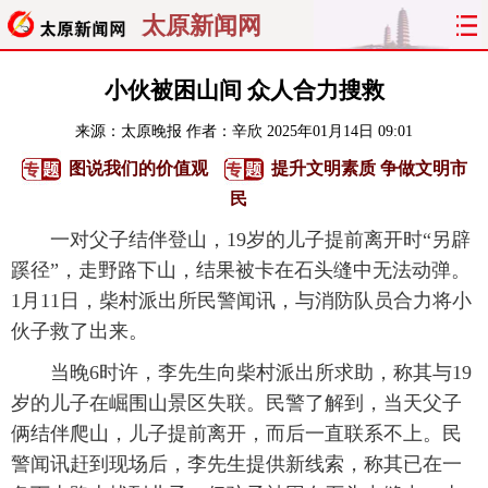
太原新闻网
首页
聚焦
太原
山西
小伙被困山间 众人合力搜救
来源：
太原晚报
作者：辛欣
2025年01月14日 09:01
经济
关注
文明
出行
图说我们的价值观
提升文明素质 争做文明市
纵横
曝光
综合
专题
民
一对父子结伴登山，19岁的儿子提前离开时“另辟
旅游
理财
政务
教育
蹊径”，走野路下山，结果被卡在石头缝中无法动弹。
1月11日，柴村派出所民警闻讯，与消防队员合力将小
看天下
晋月读
最太原
网罗民生
伙子救了出来。
太原日报
太原晚报
热评
社区
当晚6时许，李先生向柴村派出所求助，称其与19
岁的儿子在崛围山景区失联。民警了解到，当天父子
俩结伴爬山，儿子提前离开，而后一直联系不上。民
警闻讯赶到现场后，李先生提供新线索，称其已在一