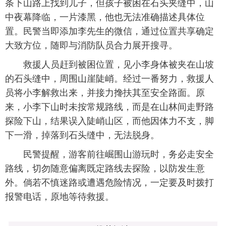
条下山路上找到儿子，但孩子被困在石头夹缝中，山
中夜幕降临，一片漆黑，他也无法准确描述具体位
置。民警当即添加李先生的微信，通过位置共享确定
大致方位，随即与消防队员合力展开搜寻。
救援人员赶到被困位置，见小李身体被夹在山坡
的石头缝中，周围山崖陡峭。经过一番努力，救援人
员将小李解救出来，并接力搀扶其至安全路面。原
来，小李下山时未按常规路线，而是在山林间走野路
探险下山，结果误入陡峭山区，而他因体力不支，脚
下一滑，掉落到石头缝中，无法脱身。
民警提醒，游客前往崛围山游玩时，务必走安全
路线，切勿随意偏离既定路线去探险，以防发生意
外。倘若不慎迷路或遭遇危险情况，一定要及时拨打
报警电话，原地等待救援。