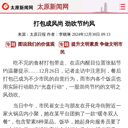
太原新闻网
首页
聚焦
太原
山西
打包成风尚 劲吹节约风
来源：
太原日报
作者：李晓琳
2024年12月30日 09:13
经济
关注
文明
出行
图说我们的价值观
提升文明素质 争做文明市
纵横
曝光
综合
专题
民
吃不完的食材打包带走、在店内醒目位置张贴节
旅游
理财
政务
教育
约温馨提示……12月26日，记者走访中注意到，餐后
打包已成为不少市民的自觉行为，而市内各个饭店也
看天下
晋月读
最太原
网罗民生
用实际行动助力“光盘行动”，一股崇尚节约的文明之
太原日报
太原晚报
热评
社区
风劲吹。
当日中午，市民崔女士与朋友在开化寺街附近一
家火锅店内小聚，她在某平台团购了一款“暖冬双人
餐”，包含荤素8种菜品。饭毕，她起身向服务员要了