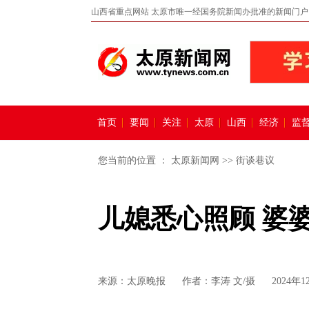
山西省重点网站 太原市唯一经国务院新闻办批准的新闻门户
首页
要闻
关注
太原
山西
经济
监
您当前的位置 ：
太原新闻网
>>
街谈巷议
儿媳悉心照顾 婆
来源：
太原晚报
作者：李涛 文/摄
2024年1