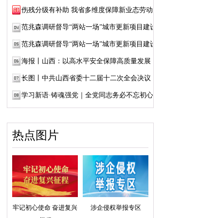
伤残分级有补助 我省多维度保障新业态劳动者...
范兆森调研督导“两站一场”城市更新项目建设
范兆森调研督导“两站一场”城市更新项目建设
海报丨山西：以高水平安全保障高质量发展
长图丨中共山西省委十二届十二次全会决议
学习新语·铸魂强党｜全党同志务必不忘初心、...
热点图片
牢记初心使命 奋进复兴
涉企侵权举报专区