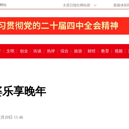
网站
太原日报社网站群
新媒体矩
督
文明
创业
街谈
热评
综合
旅游
财经
教育
视频
婆乐享晚年
2月20日 11:46