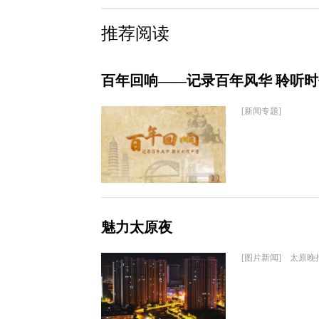
推荐阅读
百年回响——记录百年风华 聆听
[新闻专题]
魅力太原夜
[图片新闻] 太原晚