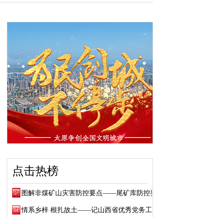
点击热榜
图解非煤矿山灾害防控要点——尾矿库防控要点
情系乡梓 根扎故土——记山西省优秀党务工作...