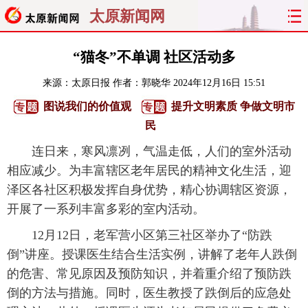
太原新闻网
首页
聚焦
太原
山西
“猫冬”不单调 社区活动多
来源：
太原日报
作者：郭晓华
2024年12月16日 15:51
经济
关注
文明
出行
图说我们的价值观
提升文明素质 争做文明市
纵横
曝光
综合
专题
民
连日来，寒风凛冽，气温走低，人们的室外活动
旅游
理财
政务
教育
相应减少。为丰富辖区老年居民的精神文化生活，迎
泽区各社区积极发挥自身优势，精心协调辖区资源，
看天下
晋月读
最太原
网罗民生
开展了一系列丰富多彩的室内活动。
太原日报
太原晚报
热评
社区
12月12日，老军营小区第三社区举办了“防跌
倒”讲座。授课医生结合生活实例，讲解了老年人跌倒
的危害、常见原因及预防知识，并着重介绍了预防跌
倒的方法与措施。同时，医生教授了跌倒后的应急处