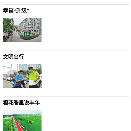
幸福“升级”
文明出行
稻花香里说丰年