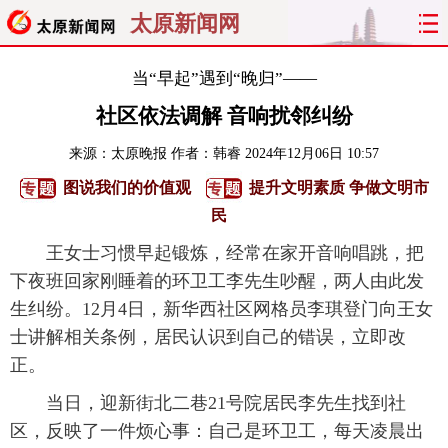
太原新闻网
首页
聚焦
太原
山西
当“早起”遇到“晚归”——
社区依法调解 音响扰邻纠纷
经济
关注
文明
出行
来源：
太原晚报
作者：韩睿
2024年12月06日 10:57
纵横
曝光
综合
专题
图说我们的价值观
提升文明素质 争做文明市
民
旅游
理财
政务
教育
王女士习惯早起锻炼，经常在家开音响唱跳，把
看天下
晋月读
最太原
网罗民生
下夜班回家刚睡着的环卫工李先生吵醒，两人由此发
生纠纷。12月4日，新华西社区网格员李琪登门向王女
太原日报
太原晚报
热评
社区
士讲解相关条例，居民认识到自己的错误，立即改
正。
当日，迎新街北二巷21号院居民李先生找到社
区，反映了一件烦心事：自己是环卫工，每天凌晨出