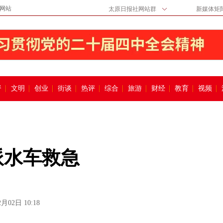
网站
太原日报社网站群
新媒体矩
督
文明
创业
街谈
热评
综合
旅游
财经
教育
视频
派水车救急
2月02日 10:18