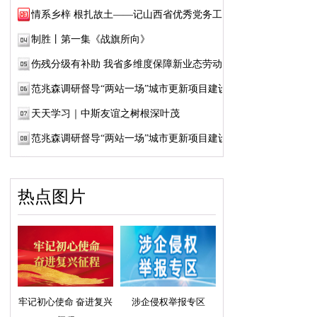
情系乡梓 根扎故土——记山西省优秀党务工作...
制胜丨第一集《战旗所向》
伤残分级有补助 我省多维度保障新业态劳动者...
范兆森调研督导“两站一场”城市更新项目建设
天天学习｜中斯友谊之树根深叶茂
范兆森调研督导“两站一场”城市更新项目建设
热点图片
牢记初心使命 奋进复兴
涉企侵权举报专区