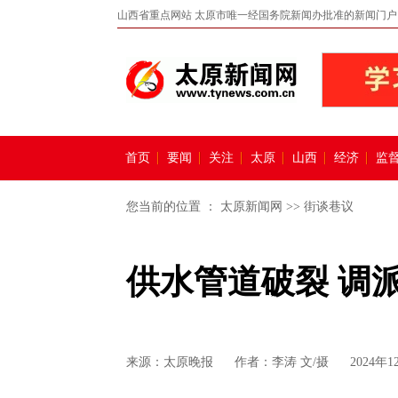
山西省重点网站 太原市唯一经国务院新闻办批准的新闻门户
首页
要闻
关注
太原
山西
经济
监
您当前的位置 ：
太原新闻网
>>
街谈巷议
供水管道破裂 调
来源：
太原晚报
作者：李涛 文/摄
2024年1