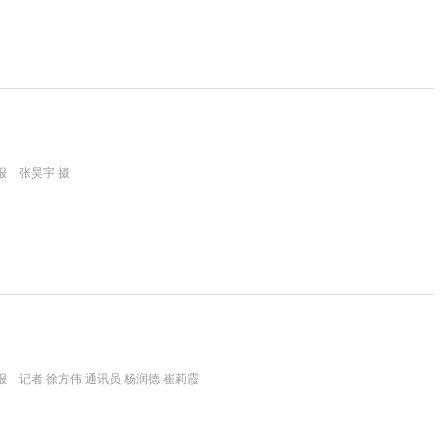
报 张昊宇 摄
 记者 徐方伟 通讯员 杨润德 崔莉霞