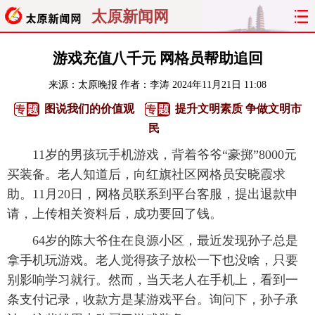
太原新闻网
首页
聚焦
太原
山西
游戏充值八千元 网格员帮助追回
来源：
太原晚报
作者：李涛
2024年11月21日 11:08
经济
关注
文明
出行
图说我们的价值观
提升文明素质 争做文明市
纵横
曝光
综合
专题
民
11岁的男孩玩手机游戏，背着爷爷“豪掷”8000元
旅游
理财
政务
教育
买装备。老人知道后，向红旗社区网格员安晓霞求
助。11月20日，网格员联系到平台客服，提出退款申
看天下
晋月读
最太原
网罗民生
请，上传相关资料后，成功要回了钱。
太原日报
太原晚报
热评
社区
64岁的陈大爷住在良源小区，最近发现孙子总是
拿手机玩游戏。老人觉得孩子放松一下也没啥，只要
别影响学习就行。然而，当天老人在手机上，看到一
条支付记录，收款方是某游戏平台。询问下，孙子承