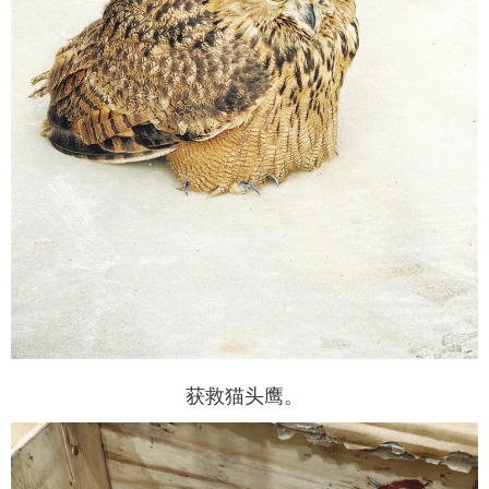
获救猫头鹰。