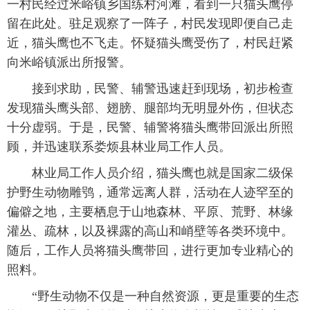
一村民经过米峪镇乡国练村河滩，看到一只猫头鹰停
留在此处。驻足观察了一阵子，村民发现即便自己走
近，猫头鹰也不飞走。怀疑猫头鹰受伤了，村民赶紧
向米峪镇派出所报警。
接到求助，民警、辅警迅速赶到现场，初步检查
发现猫头鹰头部、翅膀、腿部均无明显外伤，但状态
十分虚弱。于是，民警、辅警将猫头鹰带回派出所照
顾，并迅速联系娄烦县林业局工作人员。
林业局工作人员介绍，猫头鹰也就是国家二级保
护野生动物雕鸮，通常远离人群，活动在人迹罕至的
偏僻之地，主要栖息于山地森林、平原、荒野、林缘
灌丛、疏林，以及裸露的高山和峭壁等各类环境中。
随后，工作人员将猫头鹰带回，进行更加专业精心的
照料。
“野生动物不仅是一种自然资源，更是重要的生态