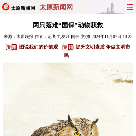
太原新闻网
首页
聚焦
太原
山西
两只落难“国保”动物获救
来源：
太原晚报
作者：记者 刘友旺 闫伟 文/摄
2024年11月07日 10:25
经济
关注
文明
出行
图说我们的价值观
提升文明素质 争做文明市
纵横
曝光
综合
专题
民
旅游
理财
政务
教育
看天下
晋月读
最太原
网罗民生
太原日报
太原晚报
热评
社区