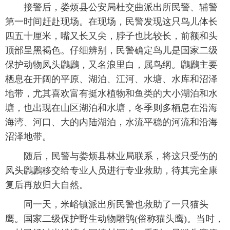
接警后，娄烦县公安局杜交曲派出所民警、辅警
第一时间赶赴现场。在现场，民警发现这只鸟儿体长
四五十厘米，嘴又长又尖，脖子也比较长，前额和头
顶部呈黑褐色。仔细辨别，民警确定鸟儿是国家二级
保护动物凤头鸊鷉，又名浪里白，属鸟纲。鸊鷉主要
栖息在开阔的平原、湖泊、江河、水塘、水库和沼泽
地带，尤其喜欢富有挺水植物和鱼类的大小湖泊和水
塘，也出现在山区湖泊和水塘，冬季则多栖息在沿海
海湾、河口、大的内陆湖泊，水流平稳的河流和沿海
沼泽地带。
随后，民警与娄烦县林业局联系，将这只受伤的
凤头鸊鷉移交给专业人员进行专业救助，待其完全康
复后再放归大自然。
同一天，米峪镇派出所民警也救助了一只猫头
鹰。国家二级保护野生动物雕鸮(俗称猫头鹰)。当时，