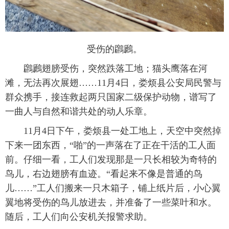
受伤的鸊鷉。
鸊鷉翅膀受伤，突然跌落工地；猫头鹰落在河
滩，无法再次展翅……11月4日，娄烦县公安局民警与
群众携手，接连救起两只国家二级保护动物，谱写了
一曲人与自然和谐共处的动人乐章。
11月4日下午，娄烦县一处工地上，天空中突然掉
下来一团东西，“啪”的一声落在了正在干活的工人面
前。仔细一看，工人们发现那是一只长相较为奇特的
鸟儿，右边翅膀有血迹。“看起来不像是普通的鸟
儿……”工人们搬来一只木箱子，铺上纸片后，小心翼
翼地将受伤的鸟儿放进去，并准备了一些菜叶和水。
随后，工人们向公安机关报警求助。