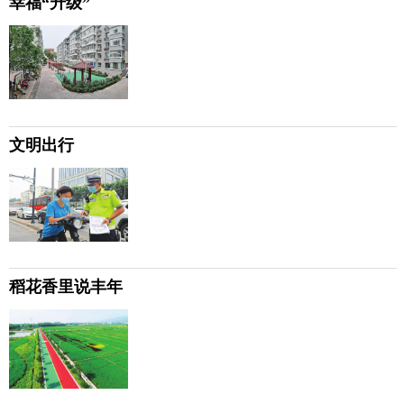
幸福“升级”
文明出行
稻花香里说丰年