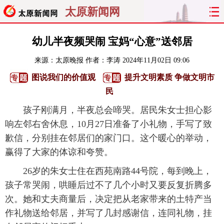
太原新闻网
首页
聚焦
太原
山西
幼儿半夜频哭闹 宝妈“心意”送邻居
来源：
太原晚报
作者：李涛
2024年11月02日 09:06
经济
关注
文明
出行
图说我们的价值观
提升文明素质 争做文明市
纵横
曝光
综合
专题
民
孩子刚满月，半夜总会啼哭。居民朱女士担心影
旅游
理财
政务
教育
响左邻右舍休息，10月27日准备了小礼物，手写了致
歉信，分别挂在邻居们的家门口。这个暖心的举动，
看天下
晋月读
最太原
网罗民生
赢得了大家的体谅和夸赞。
太原日报
太原晚报
热评
社区
26岁的朱女士住在西苑南路44号院，每到晚上，
孩子常哭闹，哄睡后过不了几个小时又要反复折腾多
次。她和丈夫商量后，决定把从老家带来的土特产当
作礼物送给邻居，并写了几封感谢信，连同礼物，挂