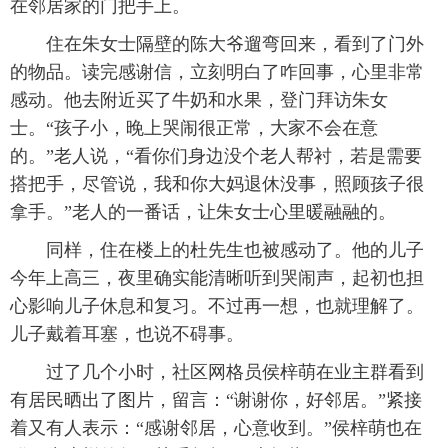
在邻居家的门把手上。
住在朱女士隔壁的陈大爷遛弯回来，看到了门外
的物品。读完感谢信，立刻明白了咋回事，心里非常
感动。他去附近买了牛奶和水果，登门拜访朱女
士。“孩子小，晚上哭闹很正常，大家不会在意
的。”老人说，“看你们身边没个老人帮衬，若是需要
搭把手，尽管说，我和你大妈退休没事，照顾孩子很
拿手。”老人的一番话，让朱女士心里暖融融的。
同样，住在楼上的杜先生也被感动了。他的儿子
今年上高三，夜里确实能清晰听到哭闹声，起初也担
心影响儿子休息和复习。不过再一想，也就理解了。
儿子戴着耳塞，也说不碍事。
过了几个小时，社区网格员侯梓萌在业主群看到
有居民晒出了图片，留言：“谢谢你，好邻居。”紧接
着又有人表示：“感谢邻居，心意收到。”侯梓萌也在