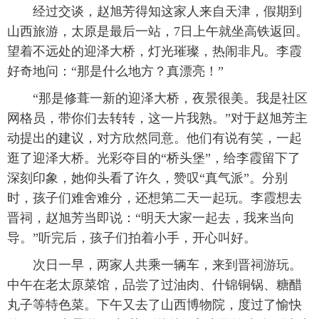
经过交谈，赵旭芳得知这家人来自天津，假期到
山西旅游，太原是最后一站，7日上午就坐高铁返回。
望着不远处的迎泽大桥，灯光璀璨，热闹非凡。李霞
好奇地问：“那是什么地方？真漂亮！”
“那是修葺一新的迎泽大桥，夜景很美。我是社区
网格员，带你们去转转，这一片我熟。”对于赵旭芳主
动提出的建议，对方欣然同意。他们有说有笑，一起
逛了迎泽大桥。光彩夺目的“桥头堡”，给李霞留下了
深刻印象，她仰头看了许久，赞叹“真气派”。分别
时，孩子们难舍难分，还想第二天一起玩。李霞想去
晋祠，赵旭芳当即说：“明天大家一起去，我来当向
导。”听完后，孩子们拍着小手，开心叫好。
次日一早，两家人共乘一辆车，来到晋祠游玩。
中午在老太原菜馆，品尝了过油肉、什锦铜锅、糖醋
丸子等特色菜。下午又去了山西博物院，度过了愉快