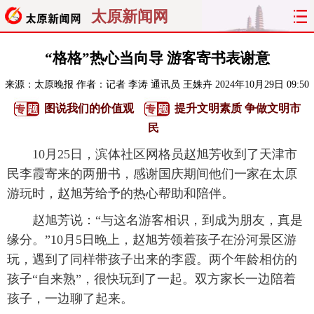
太原新闻网
首页
聚焦
太原
山西
“格格”热心当向导 游客寄书表谢意
来源：
太原晚报
作者：记者 李涛 通讯员 王姝卉
2024年10月29日 09:50
经济
关注
文明
出行
图说我们的价值观
提升文明素质 争做文明市
纵横
曝光
综合
专题
民
10月25日，滨体社区网格员赵旭芳收到了天津市
旅游
理财
政务
教育
民李霞寄来的两册书，感谢国庆期间他们一家在太原
游玩时，赵旭芳给予的热心帮助和陪伴。
看天下
晋月读
最太原
网罗民生
赵旭芳说：“与这名游客相识，到成为朋友，真是
太原日报
太原晚报
热评
社区
缘分。”10月5日晚上，赵旭芳领着孩子在汾河景区游
玩，遇到了同样带孩子出来的李霞。两个年龄相仿的
孩子“自来熟”，很快玩到了一起。双方家长一边陪着
孩子，一边聊了起来。