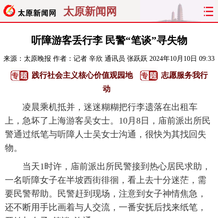
太原新闻网
首页
聚焦
太原
山西
听障游客丢行李 民警“笔谈”寻失物
来源：
太原晚报
作者：记者 辛欣 通讯员 张跃跃
2024年10月10日 09:33
经济
关注
文明
出行
践行社会主义核心价值观园地
志愿服务我行
纵横
曝光
综合
专题
动
凌晨乘机抵并，迷迷糊糊把行李遗落在出租车
旅游
理财
政务
教育
上，急坏了上海游客吴女士。10月8日，庙前派出所民
警通过纸笔与听障人士吴女士沟通，很快为其找回失
看天下
晋月读
最太原
网罗民生
物。
太原日报
太原晚报
热评
社区
当天1时许，庙前派出所民警接到热心居民求助，
一名听障女子在半坡西街徘徊，看上去十分迷茫，需
要民警帮助。民警赶到现场，注意到女子神情焦急，
还不断用手比画着与人交流，一番安抚后找来纸笔，