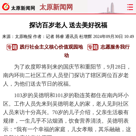
太原新闻网
首页
聚焦
太原
山西
探访百岁老人 送去美好祝福
来源：
太原晚报
作者：记者 韩睿 通讯员 杜增辉
2024年09月30日 10:49
经济
关注
文明
出行
践行社会主义核心价值观园地
志愿服务我行
纵横
曝光
综合
专题
动
为了欢度即将到来的国庆节和重阳节，9月28日，
旅游
理财
政务
教育
南内环街二社区工作人员登门探访了辖区两位百岁老
人，为他们送去节日的祝福。
看天下
晋月读
最太原
网罗民生
103岁的吴德明和101岁的勒连英都住在南内环小
太原日报
太原晚报
热评
社区
区。工作人员先来到吴德明老人的家，老人见到社区
人员来访十分高兴。70岁的儿子介绍，父亲生活极有
规律，一生几乎不沾烟酒，饮食营养清淡。吴德明表
示：“我有一个幸福的家庭，儿女孝顺，其乐融融，这