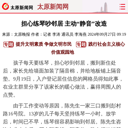
太原新闻网
首页
聚焦
太原
山西
担心练琴吵邻居 主动“静音”改造
来源：
太原晚报
作者：记者 李涛 通讯员 李海燕
2024年09月27日 09:19
经济
关注
文明
出行
提升文明素质 争做文明市民
践行社会主义核心
纵横
曝光
综合
专题
价值观园地
孩子每天要练琴，担心吵到邻居，搬到新住处
旅游
理财
政务
教育
后，家长先给墙面加装了隔音棉，并给地板铺上隔音
垫。9月19日，入户登记居住信息的网格员得知此事，
看天下
晋月读
最太原
网罗民生
在业主群里分享了该家长的暖心做法，赢得周围人的
太原日报
太原晚报
热评
社区
点赞。
由于工作变动等原因，陈先生一家三口搬到彭村
路16号院。13岁的儿子每天坚持练琴一小时。放学
后，时间已不早，练琴很容易影响到邻居。陈先生咨