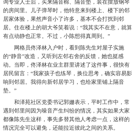
询专业人士后，买来隔音棉、隔音垫，装在摆放钢琴
的房间里。儿子弹琴时，他特意来到楼上、楼下的邻
居家体验，果然声音小了许多，基本不会打扰到邻
居。住在楼上的胡大爷笑着说：“我其实不在意，就算
有点动静也正常。不过，小陈想得真周到。”
网格员佟泽林入户时，看到陈先生对屋子实施
的“静音”改造，又听到左邻右舍的反馈，她也挺感
动。当即，佟泽林在业主群里讲述了这件事，很快有
居民留言：“我家孩子也练琴，换位思考，确实容易影
响到邻居。我得向新邻居学习，也给家里铺上隔音
垫。”
和泽苑社区党委书记郭姗表示，平时工作中，常
遇到邻里间因为噪音产生纠纷的情况，其实如果大家
都像陈先生这样，事先多替其他人考虑一点，这样的
情况完全可以避免，还能拉近彼此之间的关系。