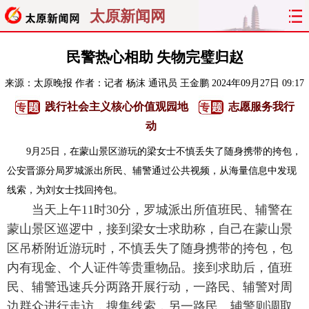
太原新闻网
首页
聚焦
太原
山西
民警热心相助 失物完璧归赵
来源：
太原晚报
作者：记者 杨沫 通讯员 王金鹏
2024年09月27日 09:17
经济
关注
文明
出行
践行社会主义核心价值观园地
志愿服务我行
纵横
曝光
综合
专题
动
9月25日，在蒙山景区游玩的梁女士不慎丢失了随身携带的挎包，
旅游
理财
政务
教育
公安晋源分局罗城派出所民、辅警通过公共视频，从海量信息中发现
线索，为刘女士找回挎包。
看天下
晋月读
最太原
网罗民生
当天上午11时30分，罗城派出所值班民、辅警在
太原日报
太原晚报
热评
社区
蒙山景区巡逻中，接到梁女士求助称，自己在蒙山景
区吊桥附近游玩时，不慎丢失了随身携带的挎包，包
内有现金、个人证件等贵重物品。接到求助后，值班
民、辅警迅速兵分两路开展行动，一路民、辅警对周
边群众进行走访，搜集线索，另一路民、辅警则调取