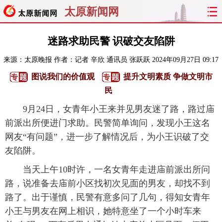
太原新闻网
首页
聚焦
太原
山西
迷路求助民警 识破交友陷阱
来源：
太原晚报
作者：记者 辛欣 通讯员 张跃跃
2024年09月27日 09:17
经济
关注
文明
出行
图说我们的价值观
提升文明素质 争做文明市
纵横
曝光
综合
专题
民
9月24日，女青年小王来并见男友迷了路，路过庙
旅游
理财
政务
教育
前派出所便进门求助。民警简单询问，发现小王这名
网友“有问题”，进一步了解情况后，为小王识破了交
看天下
晋月读
最太原
网罗民生
友陷阱。
太原日报
太原晚报
热评
社区
当天上午10时许，一名女青年走进庙前派出所问
路，说准备去庙前小区找初次见面的男友，却找不到
路了。出于谨慎，民警有意多问了几句，得知女青年
小王与男友在网上相识，她特意坐了一个小时车来