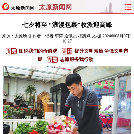
太原新闻网
首页
聚焦
太原
山西
七夕将至 “浪漫包裹”收派迎高峰
来源：
太原晚报
作者：记者 李涛 通讯员 杨惠斌 文/摄
2024年08月07日
经济
关注
文明
出行
10:27
图说我们的价值观
提升文明素质 争做文明市
纵横
曝光
综合
专题
民
志愿服务我行动
旅游
理财
政务
教育
看天下
晋月读
最太原
网罗民生
太原日报
太原晚报
热评
社区