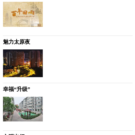
魅力太原夜
幸福“升级”