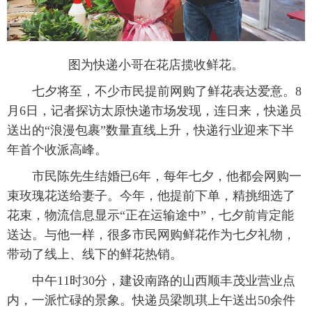
图为快递小哥在花店揽收鲜花。
七夕将至，不少市民提前网购了鲜花表达爱意。8
月6日，记者探访太原快递市场发现，连日来，快递员
送出的“浪漫包裹”数量直线上升，快递行业迎来下半
年首个收派高峰。
市民陈先生结婚已6年，每年七夕，他都会网购一
束玫瑰花送给妻子。今年，他提前下单，精挑细选了
花束，物流信息显示“正在运输途中”，七夕前肯定能
送达。与他一样，很多市民网购鲜花作为七夕礼物，
带动了线上、线下的鲜花热销。
中午11时30分，建设南路的山西顺丰茂业营业点
内，一派忙碌的景象。快递员梁凯琪上午送出50余件