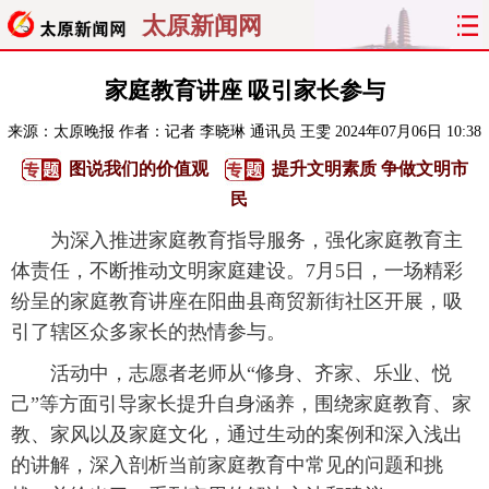
太原新闻网
首页
聚焦
太原
山西
家庭教育讲座 吸引家长参与
来源：
太原晚报
作者：记者 李晓琳 通讯员 王雯
2024年07月06日 10:38
经济
关注
文明
出行
图说我们的价值观
提升文明素质 争做文明市
纵横
曝光
综合
专题
民
为深入推进家庭教育指导服务，强化家庭教育主
旅游
理财
政务
教育
体责任，不断推动文明家庭建设。7月5日，一场精彩
纷呈的家庭教育讲座在阳曲县商贸新街社区开展，吸
看天下
晋月读
最太原
网罗民生
引了辖区众多家长的热情参与。
太原日报
太原晚报
热评
社区
活动中，志愿者老师从“修身、齐家、乐业、悦
己”等方面引导家长提升自身涵养，围绕家庭教育、家
教、家风以及家庭文化，通过生动的案例和深入浅出
的讲解，深入剖析当前家庭教育中常见的问题和挑