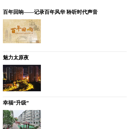
百年回响——记录百年风华 聆听时代声音
魅力太原夜
幸福“升级”