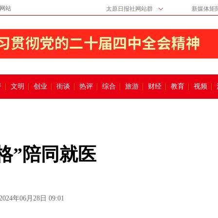
网站
太原日报社网站群
新媒体矩
督
文明
创业
街谈
热评
综合
旅游
财经
教育
视频
格”陪同就医
2024年06月28日 09:01