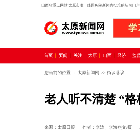
山西省重点网站 太原市唯一经国务院新闻办批准的新闻门户
首页
要闻
关注
太原
山西
经济
监
您当前的位置 ：
太原新闻网
>>
街谈巷议
老人听不清楚 “格
来源：
太原日报
作者：李涛、李海燕文/摄