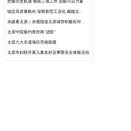
把握历史机遇 狠抓三项工作 贡献小店力量
锚定高质量航向 深耕新型工业化 赋能太...
央媒看太原｜央视报道太原城管积极应对...
太原中院集约查控再“进阶”
太原六大非遗项目亮相新疆
太原市妇联开展儿童友好议事暨安全体验活动