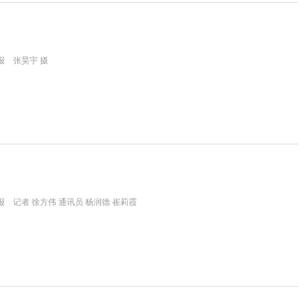
报 张昊宇 摄
 记者 徐方伟 通讯员 杨润德 崔莉霞