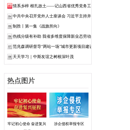
情系乡梓 根扎故土——记山西省优秀党务工作...
中共中央召开党外人士座谈会 习近平主持并发...
制胜丨第一集《战旗所向》
伤残分级有补助 我省多维度保障新业态劳动者...
范兆森调研督导“两站一场”城市更新项目建设
天天学习｜中斯友谊之树根深叶茂
热点图片
牢记初心使命 奋进复兴
涉企侵权举报专区