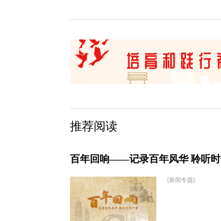
推荐阅读
百年回响——记录百年风华 聆听
[新闻专题]